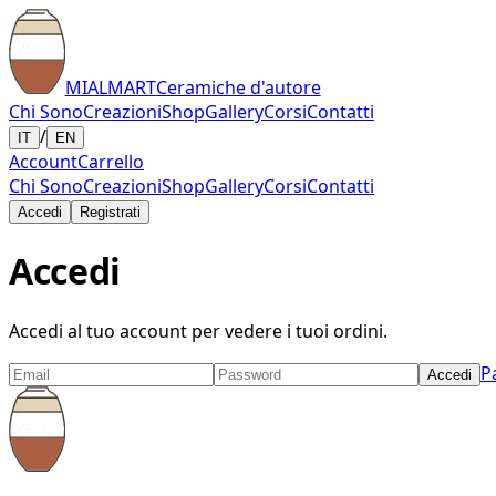
MIALMART
Ceramiche d'autore
Chi Sono
Creazioni
Shop
Gallery
Corsi
Contatti
/
IT
EN
Account
Carrello
Chi Sono
Creazioni
Shop
Gallery
Corsi
Contatti
Accedi
Registrati
Accedi
Accedi al tuo account per vedere i tuoi ordini.
P
Accedi